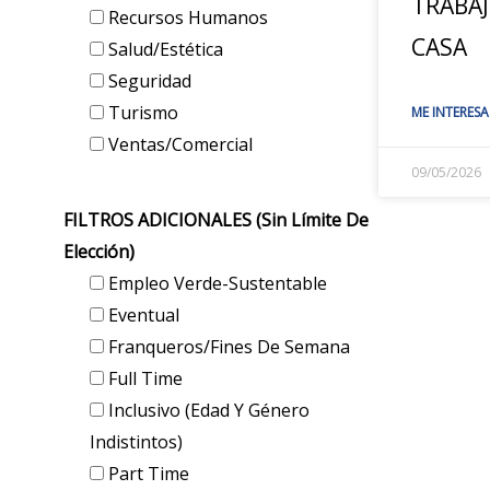
TRABA
Recursos Humanos
CASA
Salud/Estética
Seguridad
Turismo
ME INTERESA
Ventas/Comercial
09/05/2026
FILTROS ADICIONALES (sin Límite De
Elección)
Empleo Verde-Sustentable
Eventual
Franqueros/Fines De Semana
Full Time
Inclusivo (edad Y Género
Indistintos)
Part Time