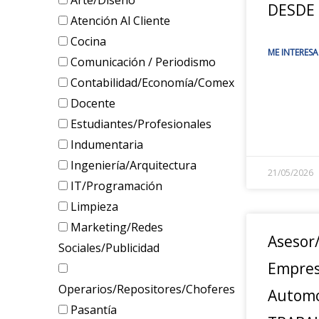
Arte/Diseño
DESDE
Atención Al Cliente
Cocina
ME INTERESA
Comunicación / Periodismo
Contabilidad/Economía/Comex
Docente
Estudiantes/Profesionales
Indumentaria
Ingeniería/Arquitectura
21/05/2026
IT/Programación
Limpieza
Marketing/Redes
Asesor
Sociales/Publicidad
Empre
Operarios/Repositores/Choferes
Automo
Pasantía