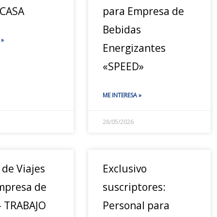
 CASA
para Empresa de
Bebidas
 »
Energizantes
«SPEED»
ME INTERESA »
28/05/2026
 de Viajes
Exclusivo
mpresa de
suscriptores:
 – TRABAJO
Personal para