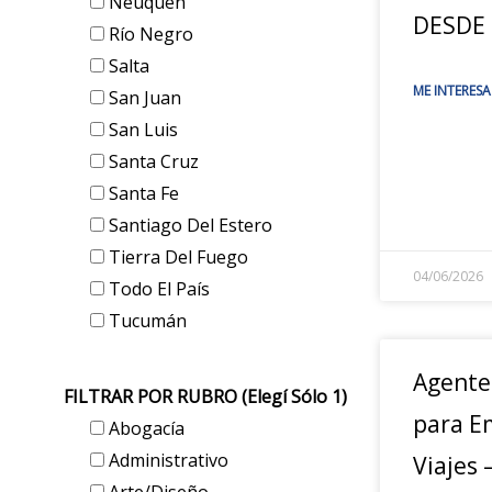
Neuquén
DESDE
Río Negro
Salta
ME INTERESA
San Juan
San Luis
Santa Cruz
Santa Fe
Santiago Del Estero
Tierra Del Fuego
04/06/2026
Todo El País
Tucumán
Agente
FILTRAR POR RUBRO (elegí Sólo 1)
para E
Abogacía
Administrativo
Viajes