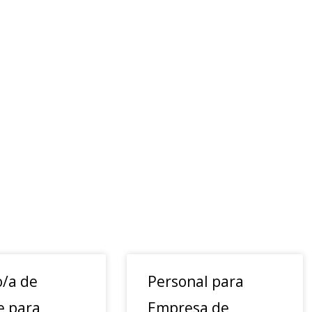
o/a de
Personal para
e para
Empresa de