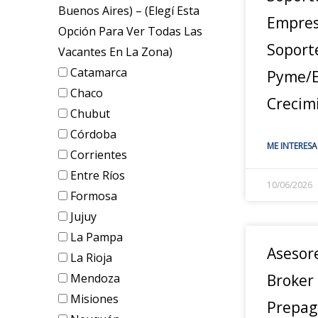
Buenos Aires) – (elegí Esta
Empres
Opción Para Ver Todas Las
Soport
Vacantes En La Zona)
Catamarca
Pyme/E
Chaco
Crecim
Chubut
Córdoba
ME INTERESA
Corrientes
Entre Ríos
10/06/2026
Formosa
Jujuy
La Pampa
Asesor
La Rioja
Mendoza
Broker
Misiones
Prepag