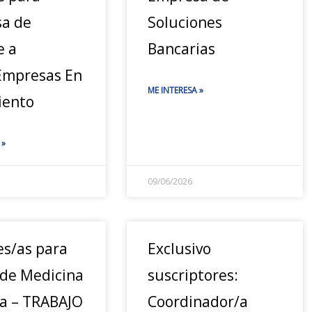
a de
Soluciones
e a
Bancarias
mpresas En
ME INTERESA »
iento
 »
09/06/2026
es/as para
Exclusivo
 de Medicina
suscriptores:
a – TRABAJO
Coordinador/a