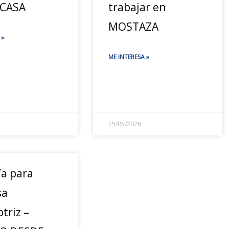
 CASA
trabajar en
MOSTAZA
 »
ME INTERESA »
15/05/2026
/a para
sa
triz –