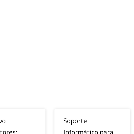
vo
Soporte
tores:
Informático para