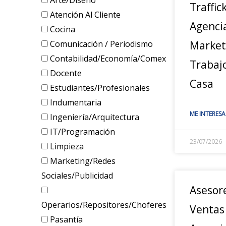
Arte/Diseño
Traffic
Atención Al Cliente
Agenci
Cocina
Comunicación / Periodismo
Marketi
Contabilidad/Economía/Comex
Trabaj
Docente
Casa
Estudiantes/Profesionales
Indumentaria
ME INTERESA
Ingeniería/Arquitectura
IT/Programación
23/07/2026
Limpieza
Marketing/Redes
Sociales/Publicidad
Asesor
Operarios/Repositores/Choferes
Ventas
Pasantía