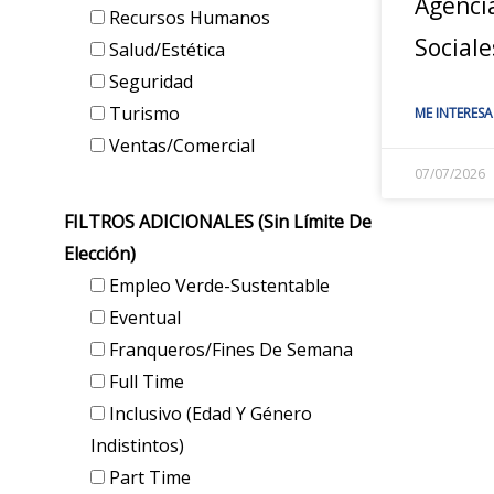
Agenci
Recursos Humanos
Sociale
Salud/Estética
Seguridad
Turismo
ME INTERESA
Ventas/Comercial
07/07/2026
FILTROS ADICIONALES (sin Límite De
Elección)
Empleo Verde-Sustentable
Eventual
Franqueros/Fines De Semana
Full Time
Inclusivo (edad Y Género
Indistintos)
Part Time