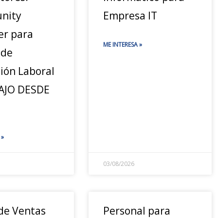
nity
Empresa IT
r para
ME INTERESA »
 de
ión Laboral
AJO DESDE
 »
03/08/2026
 de Ventas
Personal para