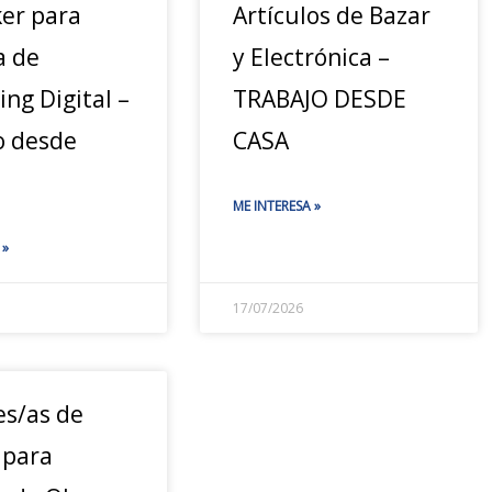
ker para
Artículos de Bazar
a de
y Electrónica –
ng Digital –
TRABAJO DESDE
o desde
CASA
ME INTERESA »
 »
17/07/2026
es/as de
 para