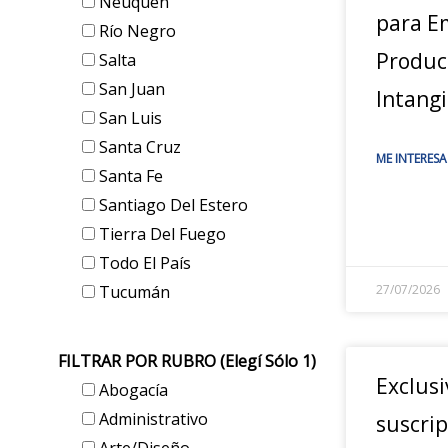
Neuquén
para E
Río Negro
Produc
Salta
San Juan
Intangi
San Luis
Santa Cruz
ME INTERESA
Santa Fe
Santiago Del Estero
Tierra Del Fuego
Todo El País
Tucumán
27/07/2026
FILTRAR POR RUBRO (elegí Sólo 1)
Exclusi
Abogacía
Administrativo
suscrip