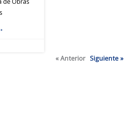
a de Obras
s
 »
« Anterior
Siguiente »