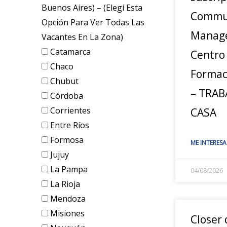
Buenos Aires) – (elegí Esta
Commu
Opción Para Ver Todas Las
Manage
Vacantes En La Zona)
Catamarca
Centro
Chaco
Formac
Chubut
– TRAB
Córdoba
Corrientes
CASA
Entre Ríos
Formosa
ME INTERESA
Jujuy
La Pampa
04/08/2026
La Rioja
Mendoza
Misiones
Closer