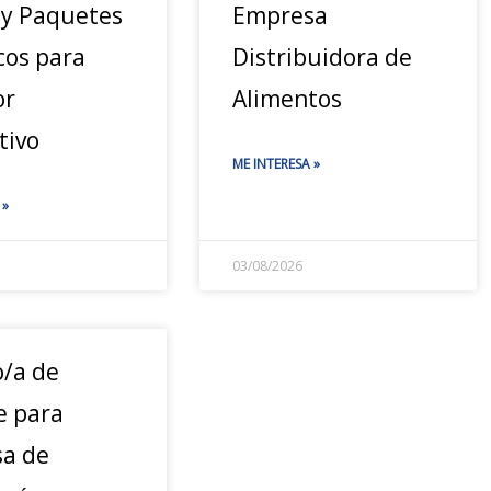
 y Paquetes
Empresa
cos para
Distribuidora de
or
Alimentos
tivo
ME INTERESA »
 »
03/08/2026
o/a de
e para
a de