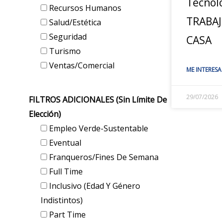
Tecnol
Recursos Humanos
TRABA
Salud/Estética
Seguridad
CASA
Turismo
Ventas/Comercial
ME INTERESA
29/07/2026
FILTROS ADICIONALES (sin Límite De
Elección)
Empleo Verde-Sustentable
Eventual
Franqueros/Fines De Semana
Full Time
Inclusivo (edad Y Género
Indistintos)
Part Time