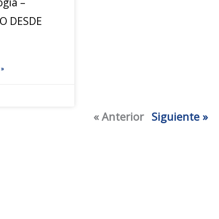
ogía –
JO DESDE
 »
« Anterior
Siguiente »