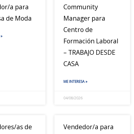
or/a para
Community
a de Moda
Manager para
Centro de
 »
Formación Laboral
– TRABAJO DESDE
CASA
ME INTERESA »
04/08/2026
ores/as de
Vendedor/a para