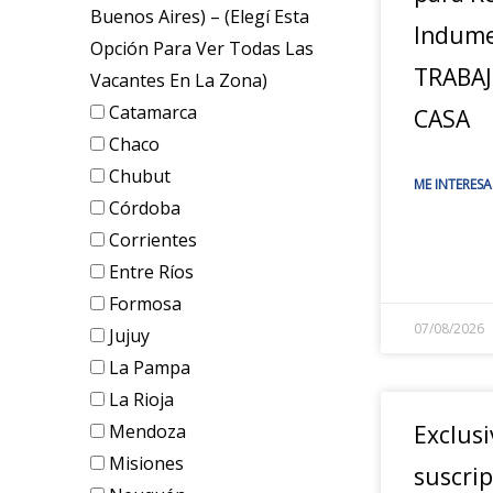
Buenos Aires) – (elegí Esta
Indume
Opción Para Ver Todas Las
TRABA
Vacantes En La Zona)
Catamarca
CASA
Chaco
Chubut
ME INTERESA
Córdoba
Corrientes
Entre Ríos
Formosa
07/08/2026
Jujuy
La Pampa
La Rioja
Mendoza
Exclusi
Misiones
suscrip