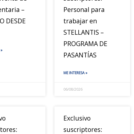
ntaria –
Personal para
JO DESDE
trabajar en
STELLANTIS –
PROGRAMA DE
 »
PASANTÍAS
ME INTERESA »
06/08/2026
vo
Exclusivo
tores:
suscriptores: