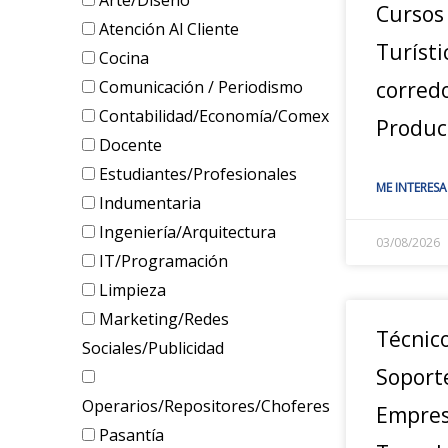
Arte/Diseño
Cursos
Atención Al Cliente
Turísti
Cocina
Comunicación / Periodismo
corred
Contabilidad/Economía/Comex
Produc
Docente
Estudiantes/Profesionales
ME INTERESA
Indumentaria
Ingeniería/Arquitectura
03/08/2026
IT/Programación
Limpieza
Marketing/Redes
Técnic
Sociales/Publicidad
Soport
Operarios/Repositores/Choferes
Empres
Pasantía