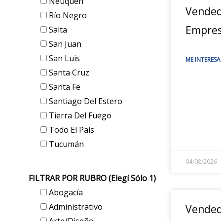
Neuquén
Vended
Río Negro
Empres
Salta
San Juan
San Luis
ME INTERESA
Santa Cruz
Santa Fe
Santiago Del Estero
Tierra Del Fuego
Todo El País
Tucumán
04/08/2026
FILTRAR POR RUBRO (elegí Sólo 1)
Abogacía
Administrativo
Vended