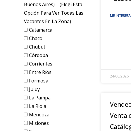
Buenos Aires) – (elegí Esta
Opción Para Ver Todas Las
ME INTERESA
Vacantes En La Zona)
Catamarca
Chaco
Chubut
Córdoba
Corrientes
Entre Ríos
24/06/2026
Formosa
Jujuy
La Pampa
Vended
La Rioja
Mendoza
Venta d
Misiones
Catálo