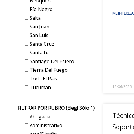
Neuquén
Río Negro
ME INTERESA
Salta
San Juan
San Luis
Santa Cruz
Santa Fe
Santiago Del Estero
Tierra Del Fuego
Todo El País
Tucumán
12/06/2026
FILTRAR POR RUBRO (elegí Sólo 1)
Técnic
Abogacía
Administrativo
Soport