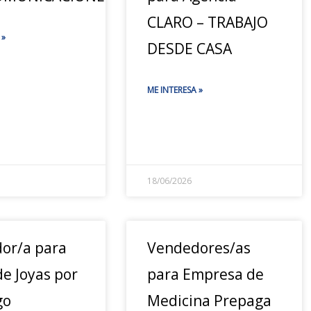
CLARO – TRABAJO
 »
DESDE CASA
ME INTERESA »
18/06/2026
or/a para
Vendedores/as
e Joyas por
para Empresa de
go
Medicina Prepaga