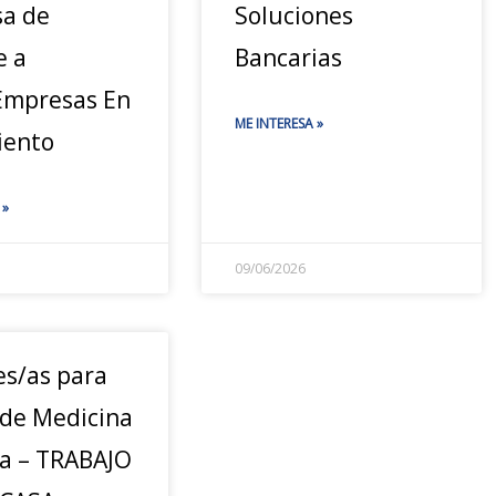
a de
Soluciones
e a
Bancarias
mpresas En
ME INTERESA »
iento
 »
09/06/2026
es/as para
 de Medicina
a – TRABAJO