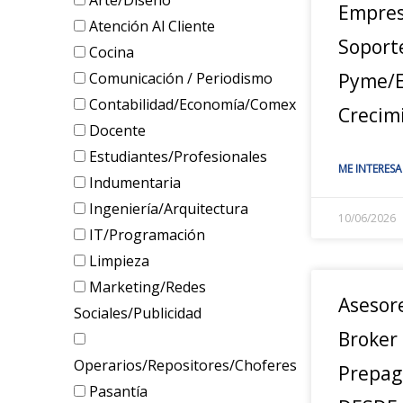
Arte/Diseño
Empres
Atención Al Cliente
Soport
Cocina
Comunicación / Periodismo
Pyme/E
Contabilidad/Economía/Comex
Crecim
Docente
Estudiantes/Profesionales
ME INTERESA
Indumentaria
Ingeniería/Arquitectura
10/06/2026
IT/Programación
Limpieza
Marketing/Redes
Asesor
Sociales/Publicidad
Broker
Operarios/Repositores/Choferes
Prepag
Pasantía