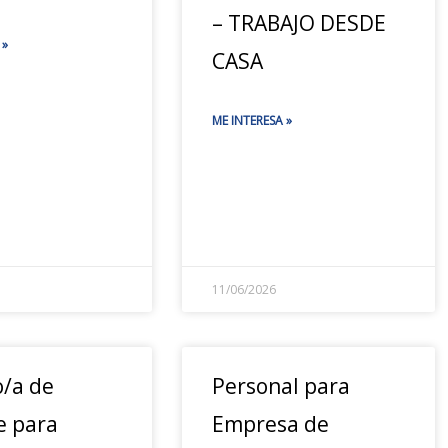
– TRABAJO DESDE
 »
CASA
ME INTERESA »
11/06/2026
o/a de
Personal para
e para
Empresa de