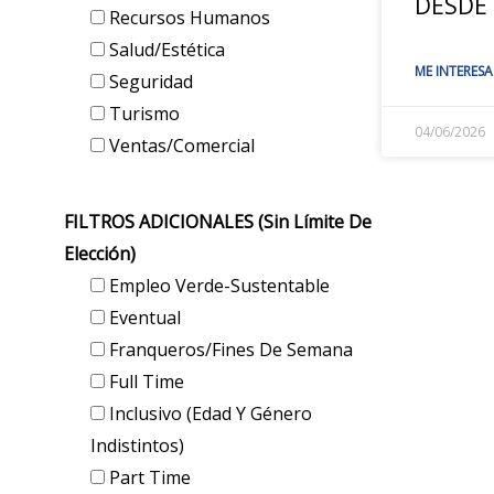
DESDE
Recursos Humanos
Salud/Estética
ME INTERESA
Seguridad
Turismo
04/06/2026
Ventas/Comercial
FILTROS ADICIONALES (sin Límite De
Elección)
Empleo Verde-Sustentable
Eventual
Franqueros/Fines De Semana
Full Time
Inclusivo (edad Y Género
Indistintos)
Part Time