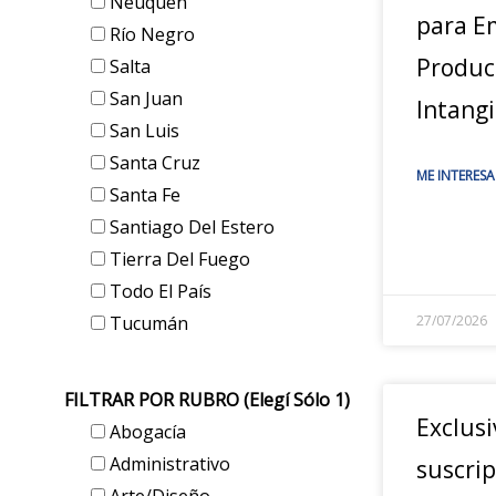
Neuquén
para E
Río Negro
Produc
Salta
San Juan
Intangi
San Luis
Santa Cruz
ME INTERESA
Santa Fe
Santiago Del Estero
Tierra Del Fuego
Todo El País
Tucumán
27/07/2026
FILTRAR POR RUBRO (elegí Sólo 1)
Exclusi
Abogacía
Administrativo
suscrip