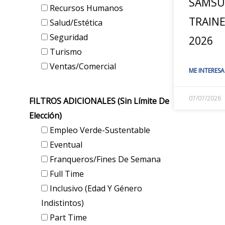
SAMSU
Recursos Humanos
TRAIN
Salud/Estética
Seguridad
2026
Turismo
Ventas/Comercial
ME INTERESA
07/07/2026
FILTROS ADICIONALES (sin Límite De
Elección)
Empleo Verde-Sustentable
Eventual
Franqueros/Fines De Semana
Full Time
Inclusivo (edad Y Género
Indistintos)
Part Time