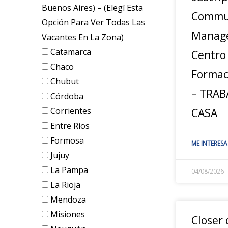
Buenos Aires) – (elegí Esta
Commu
Opción Para Ver Todas Las
Manage
Vacantes En La Zona)
Catamarca
Centro
Chaco
Formac
Chubut
– TRAB
Córdoba
Corrientes
CASA
Entre Ríos
Formosa
ME INTERESA
Jujuy
La Pampa
04/08/2026
La Rioja
Mendoza
Misiones
Closer