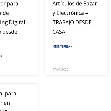
ker para
Artículos de Bazar
a de
y Electrónica –
ng Digital –
TRABAJO DESDE
o desde
CASA
ME INTERESA »
 »
17/07/2026
al para
r en