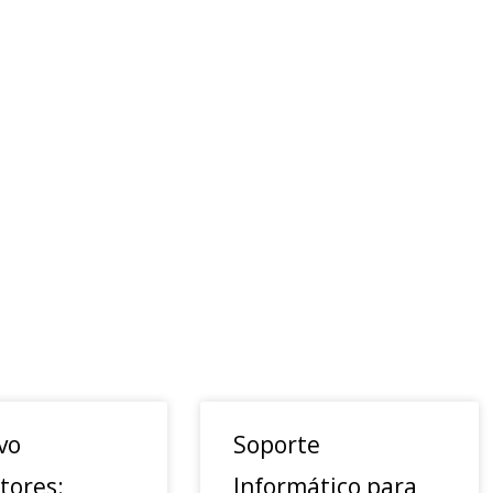
vo
Soporte
tores:
Informático para