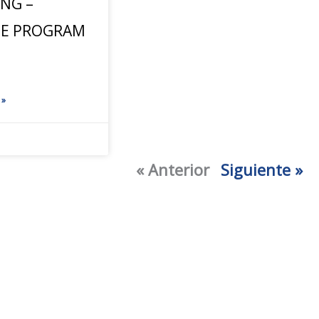
NG –
EE PROGRAM
 »
« Anterior
Siguiente »