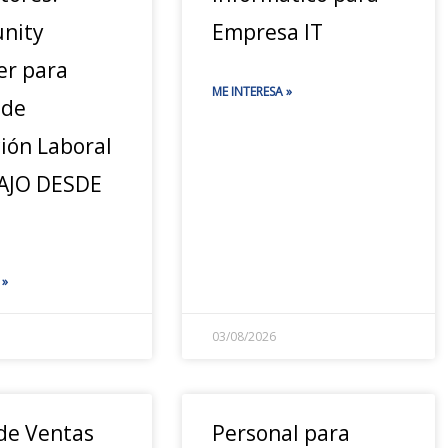
nity
Empresa IT
r para
ME INTERESA »
 de
ión Laboral
AJO DESDE
 »
03/08/2026
 de Ventas
Personal para