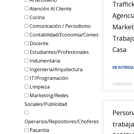
Arte/Diseño
Traffic
Atención Al Cliente
Agenci
Cocina
Comunicación / Periodismo
Marketi
Contabilidad/Economía/Comex
Trabaj
Docente
Casa
Estudiantes/Profesionales
Indumentaria
ME INTERESA
Ingeniería/Arquitectura
IT/Programación
23/07/2026
Limpieza
Marketing/Redes
Sociales/Publicidad
Person
Operarios/Repositores/Choferes
trabaja
Pasantía