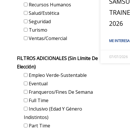
SAMSU
Recursos Humanos
TRAIN
Salud/Estética
Seguridad
2026
Turismo
Ventas/Comercial
ME INTERESA
07/07/2026
FILTROS ADICIONALES (sin Límite De
Elección)
Empleo Verde-Sustentable
Eventual
Franqueros/Fines De Semana
Full Time
Inclusivo (edad Y Género
Indistintos)
Part Time