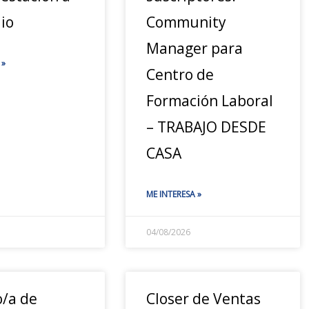
io
Community
Manager para
 »
Centro de
Formación Laboral
– TRABAJO DESDE
CASA
ME INTERESA »
04/08/2026
o/a de
Closer de Ventas