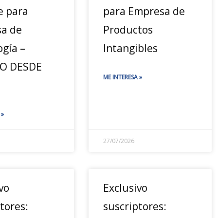
e para
para Empresa de
a de
Productos
ogía –
Intangibles
JO DESDE
ME INTERESA »
 »
27/07/2026
vo
Exclusivo
tores:
suscriptores: