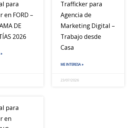
al para
Trafficker para
ar en FORD –
Agencia de
AMA DE
Marketing Digital –
ÍAS 2026
Trabajo desde
Casa
 »
ME INTERESA »
23/07/2026
al para
r en