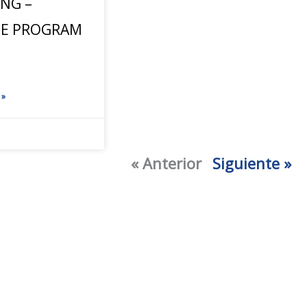
NG –
EE PROGRAM
 »
« Anterior
Siguiente »