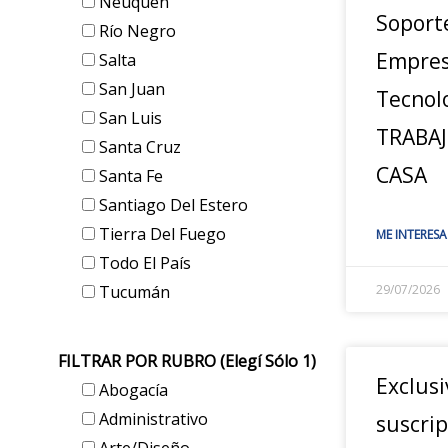
Neuquén
Soport
Río Negro
Empres
Salta
San Juan
Tecnol
San Luis
TRABA
Santa Cruz
CASA
Santa Fe
Santiago Del Estero
Tierra Del Fuego
ME INTERESA
Todo El País
Tucumán
29/07/2026
FILTRAR POR RUBRO (elegí Sólo 1)
Exclusi
Abogacía
Administrativo
suscrip