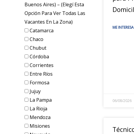
Buenos Aires) – (elegí Esta
Domicil
Opción Para Ver Todas Las
Vacantes En La Zona)
ME INTERESA
Catamarca
Chaco
Chubut
Córdoba
Corrientes
Entre Ríos
Formosa
Jujuy
La Pampa
06/08/2026
La Rioja
Mendoza
Misiones
Técnic