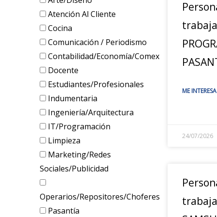
Arte/Diseño
Person
Atención Al Cliente
trabaj
Cocina
Comunicación / Periodismo
PROGR
Contabilidad/Economía/Comex
PASANT
Docente
Estudiantes/Profesionales
ME INTERESA
Indumentaria
Ingeniería/Arquitectura
IT/Programación
24/07/2026
Limpieza
Marketing/Redes
Sociales/Publicidad
Person
Operarios/Repositores/Choferes
trabaja
Pasantía