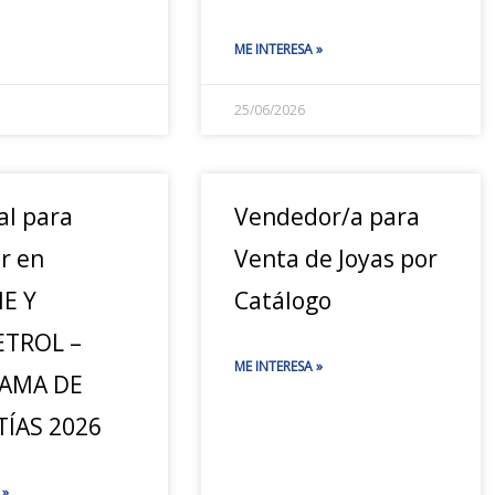
ME INTERESA »
25/06/2026
al para
Vendedor/a para
r en
Venta de Joyas por
E Y
Catálogo
ETROL –
ME INTERESA »
AMA DE
ÍAS 2026
 »