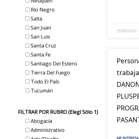
Neuquén
Río Negro
Salta
San Juan
25/06/2026
San Luis
Santa Cruz
Santa Fe
Person
Santiago Del Estero
trabaja
Tierra Del Fuego
Todo El País
DANON
Tucumán
PLUSP
PROGR
FILTRAR POR RUBRO (elegí Sólo 1)
PASANT
Abogacía
Administrativo
ME INTERESA