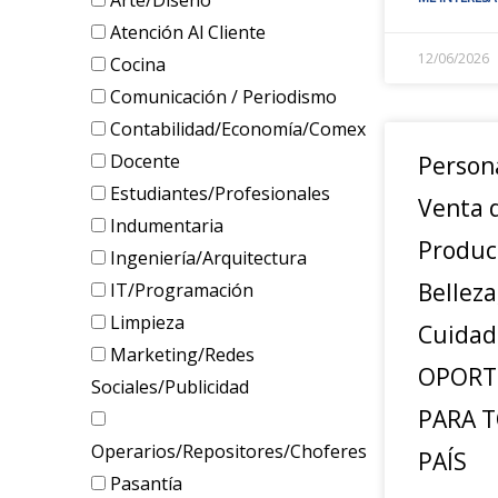
Arte/Diseño
Atención Al Cliente
12/06/2026
Cocina
Comunicación / Periodismo
Contabilidad/Economía/Comex
Docente
Person
Estudiantes/Profesionales
Venta 
Indumentaria
Produc
Ingeniería/Arquitectura
Belleza
IT/Programación
Limpieza
Cuidad
Marketing/Redes
OPORT
Sociales/Publicidad
PARA 
Operarios/Repositores/Choferes
PAÍS
Pasantía