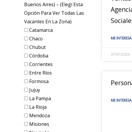
Buenos Aires) – (elegí Esta
Agenci
Opción Para Ver Todas Las
Sociale
Vacantes En La Zona)
Catamarca
Chaco
ME INTERESA
Chubut
07/07/2026
Córdoba
Corrientes
Entre Ríos
Formosa
Person
Jujuy
La Pampa
ME INTERESA
La Rioja
Mendoza
Misiones