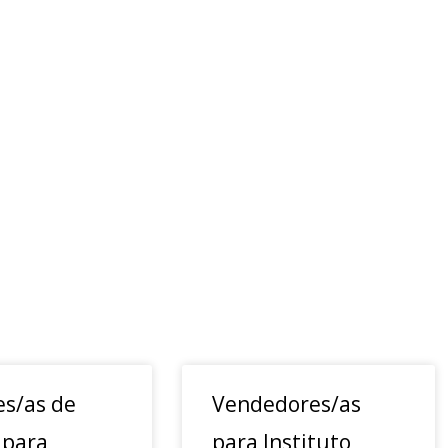
es/as de
Vendedores/as
 para
para Instituto