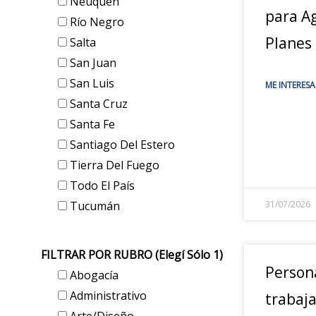
Neuquén
para A
Río Negro
Planes
Salta
San Juan
San Luis
ME INTERESA
Santa Cruz
Santa Fe
Santiago Del Estero
Tierra Del Fuego
Todo El País
Tucumán
31/07/2026
FILTRAR POR RUBRO (elegí Sólo 1)
Person
Abogacía
Administrativo
trabaj