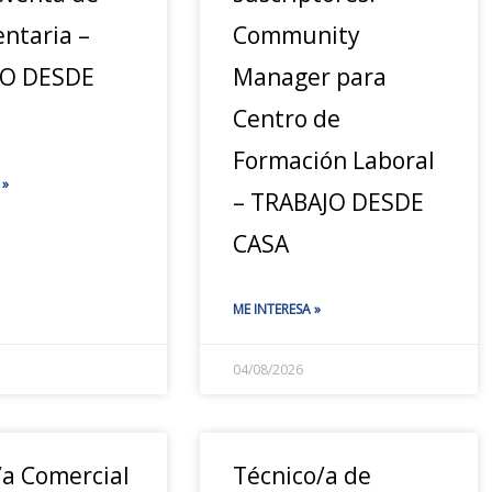
ntaria –
Community
JO DESDE
Manager para
Centro de
Formación Laboral
 »
– TRABAJO DESDE
CASA
ME INTERESA »
04/08/2026
/a Comercial
Técnico/a de