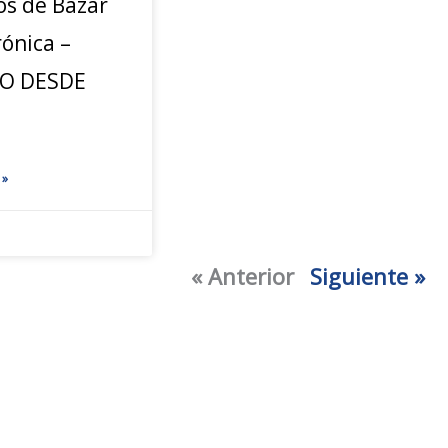
os de Bazar
rónica –
JO DESDE
 »
« Anterior
Siguiente »