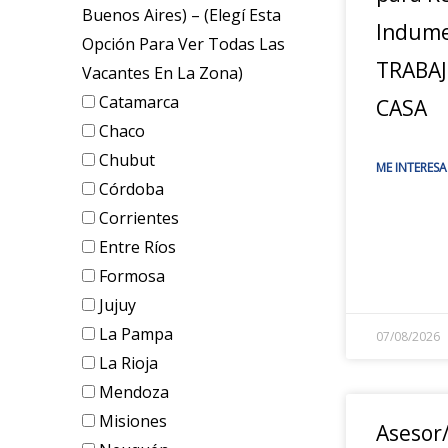
Buenos Aires) – (elegí Esta
Indume
Opción Para Ver Todas Las
TRABA
Vacantes En La Zona)
Catamarca
CASA
Chaco
Chubut
ME INTERESA
Córdoba
Corrientes
Entre Ríos
Formosa
Jujuy
La Pampa
07/08/2026
La Rioja
Mendoza
Misiones
Asesor