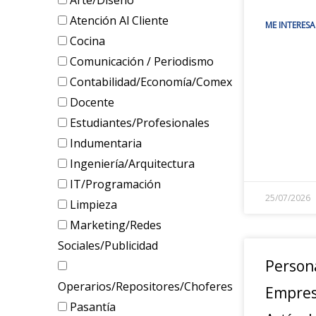
Arte/Diseño
Atención Al Cliente
ME INTERESA
Cocina
Comunicación / Periodismo
Contabilidad/Economía/Comex
Docente
Estudiantes/Profesionales
Indumentaria
Ingeniería/Arquitectura
IT/Programación
25/07/2026
Limpieza
Marketing/Redes
Sociales/Publicidad
Person
Operarios/Repositores/Choferes
Empres
Pasantía