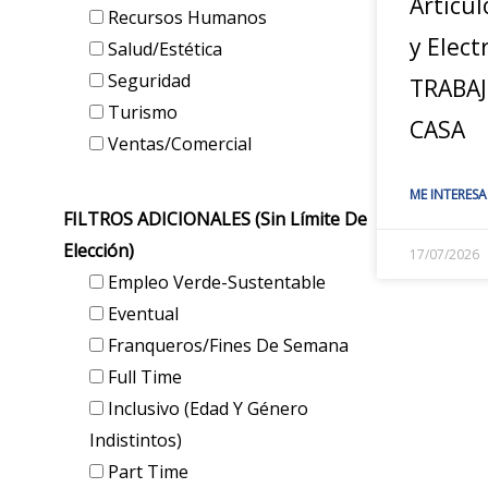
Artícul
Recursos Humanos
y Elect
Salud/Estética
Seguridad
TRABA
Turismo
CASA
Ventas/Comercial
ME INTERESA
FILTROS ADICIONALES (sin Límite De
Elección)
17/07/2026
Empleo Verde-Sustentable
Eventual
Franqueros/Fines De Semana
Full Time
Inclusivo (edad Y Género
Indistintos)
Part Time