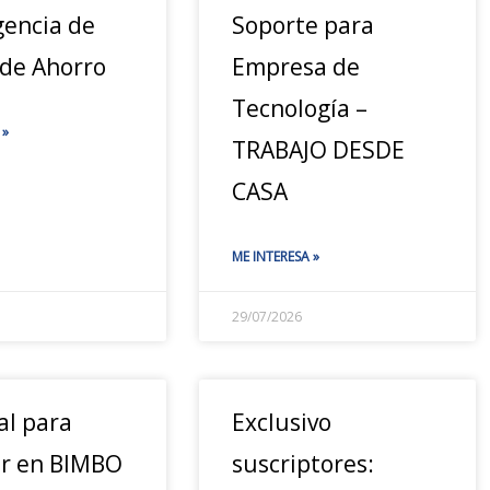
gencia de
Soporte para
 de Ahorro
Empresa de
Tecnología –
 »
TRABAJO DESDE
CASA
ME INTERESA »
29/07/2026
al para
Exclusivo
ar en BIMBO
suscriptores: