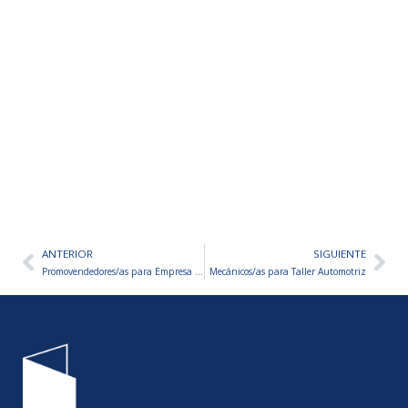
ANTERIOR
SIGUIENTE
Ant
Sig
Promovendedores/as para Empresa de Productos del Hogar
Mecánicos/as para Taller Automotriz