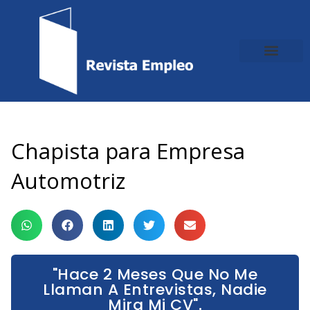
Ir
al
contenido
Chapista para Empresa
Automotriz
"Hace 2 Meses Que No Me
Llaman A Entrevistas, Nadie
Mira Mi CV".