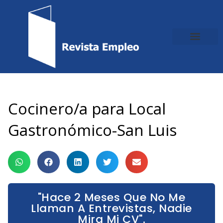
Ir
al
contenido
Cocinero/a para Local
Gastronómico-San Luis
"Hace 2 Meses Que No Me
Llaman A Entrevistas, Nadie
Mira Mi CV".