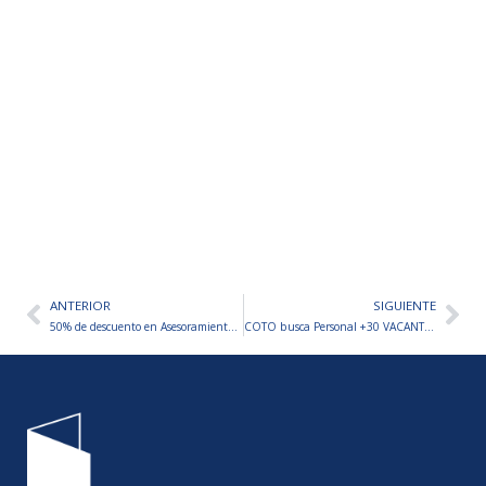
ANTERIOR
SIGUIENTE
Ant
Sig
50% de descuento en Asesoramiento Personalizado
COTO busca Personal +30 VACANTES A CUBRIR