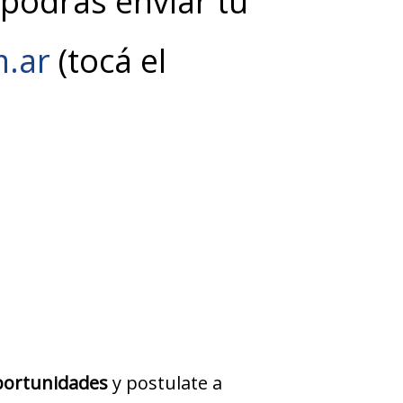
odrás enviar tu
.ar
(tocá el
ortunidades
y postulate a