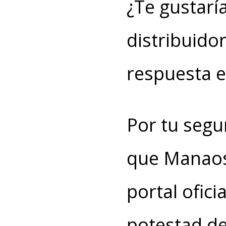
¿Te gustarí
distribuido
respuesta es
Por tu segu
que Manaos
portal ofici
potestad de