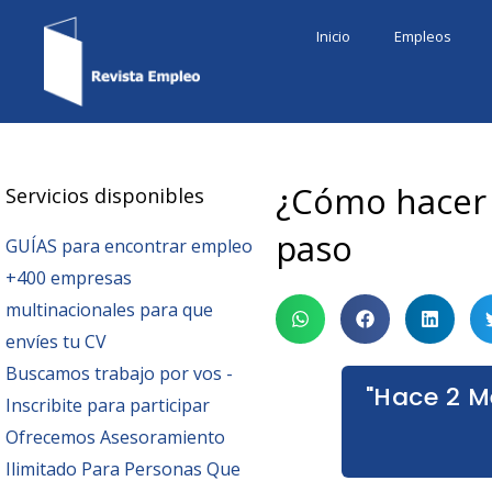
Ir
Inicio
Empleos
al
contenido
¿Cómo hacer 
Servicios disponibles
paso
GUÍAS para encontrar empleo
+400 empresas
multinacionales para que
envíes tu CV
Buscamos trabajo por vos -
"Hace 2 M
Inscribite para participar
Ofrecemos Asesoramiento
Ilimitado Para Personas Que