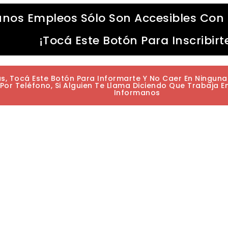
unos Empleos Sólo Son Accesibles Con 
¡Tocá Este Botón Para Inscribirt
as, Tocá Este Botón Para Informarte Y No Caer En Ningun
or Teléfono, Si Alguien Te Llama Diciendo Que Trabaja E
Informanos