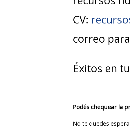
recursos h
CV:
recurs
correo para
Éxitos en t
Podés chequear la pro
No te quedes espera