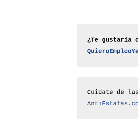
QuieroEmpleoY
AntiEstafas.c