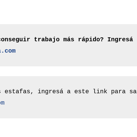
a.com
om