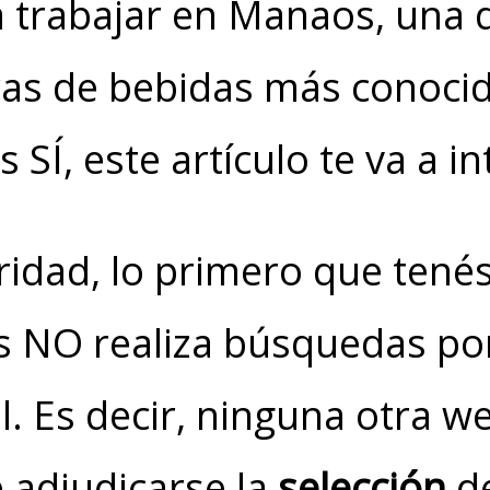
a trabajar en Manaos, una d
ras de bebidas más conocida
 SÍ, este artículo te va a in
ridad, lo primero que tené
 NO realiza búsquedas por
al. Es decir, ninguna otra we
 adjudicarse la
selección
de