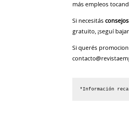
más empleos tocando
Si necesitás
consejos
gratuito, ¡seguí baja
Si querés promociona
contacto@revistaem
*Información reca