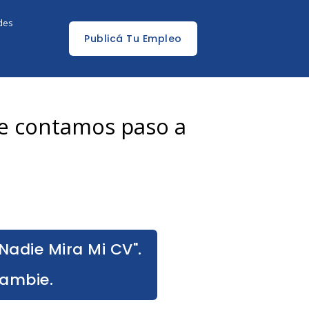
edes
Publicá Tu Empleo
e contamos paso a
Nadie Mira Mi CV".
Cambie.