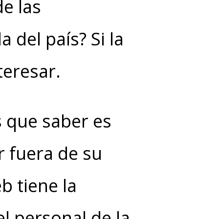
e las
 del país? Si la
teresar.
s que saber es
 fuera de su
b tiene la
l personal de la