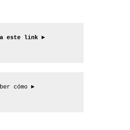
¿Te gustaría conseguir trabajo más rápido? Ingresá a este link ► 
Cuidate de las estafas, ingresá a este link para saber cómo ► 