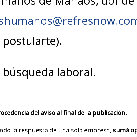
umanos de Manaos, donde p
oshumanos@refresnow.com
 postularte).
u búsqueda laboral.
cedencia del aviso al final de la publicación.
ndo la respuesta de una sola empresa,
sumá op