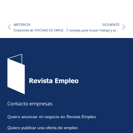
ANTERIOR
SIGUIENTE
Ant
Sig
Direcciones de OFICINAS DE EMPLEO en Argentina
7 consejos para buscar trabajo y armar tu CV
Contacto empresas
Quiero anunciar mi negocio en Revista Empleo
Quiero publicar una oferta de empleo