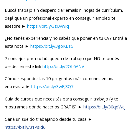
Buscá trabajo sin desperdiciar emails ni hojas de currículum,
dejá que un profesional experto en conseguir empleo te
asesore ►
https://bit.ly/3zUvwIq
¿No tenés experiencia y no sabés qué poner en tu CV? Entrá a
esta nota ►
https://bit.ly/3goKBs6
7 consejos para tu búsqueda de trabajo que NO te podés
perder en este link
http://bit.ly/2OL6ANV
Cómo responder las 10 preguntas más comunes en una
entrevista ►
https://bit.ly/3wEJ3Q7
Guía de cursos que necesitás para conseguir trabajo (y te
mostramos dónde hacerlos GRATIS) ►
https://bit.ly/30qdWcj
Ganá un sueldo trabajando desde tu casa ►
https://bit.ly/31PsId6