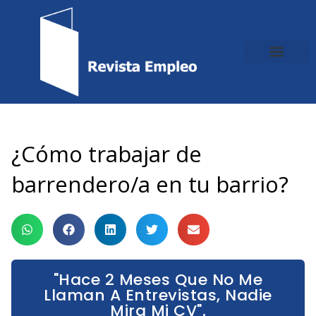
Ir
al
contenido
¿Cómo trabajar de
barrendero/a en tu barrio?
"Hace 2 Meses Que No Me
Llaman A Entrevistas, Nadie
Mira Mi CV".