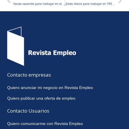
Ant
Sig
Varias vacantes para trabajar en el MUSEO JESUÍTICO NACIONAL- Con o sin experiencia
¿Estás listo/a para trabajar en TRENES ARGENTINOS?
Contacto empresas
Quiero anunciar mi negocio en Revista Empleo
Quiero publicar una oferta de empleo
Contacto Usuarios
Quiero comunicarme con Revista Empleo