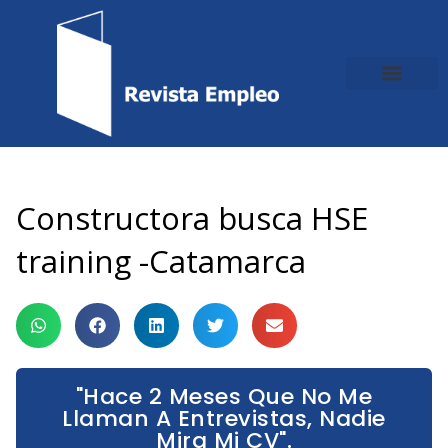
Ir
al
contenido
Constructora busca HSE
training -Catamarca
"Hace 2 Meses Que No Me
Llaman A Entrevistas, Nadie
Mira Mi CV".