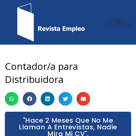
Ir
al
contenido
Contador/a para
Distribuidora
"Hace 2 Meses Que No Me
Llaman A Entrevistas, Nadie
Mira Mi CV".