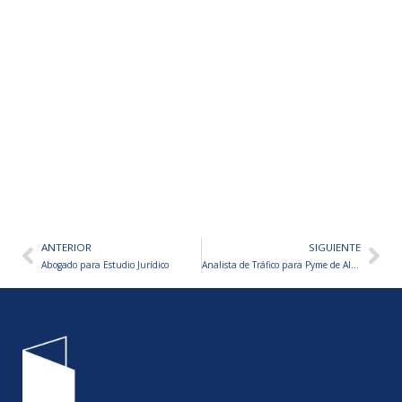
ANTERIOR
SIGUIENTE
Ant
Sig
Abogado para Estudio Jurídico
Analista de Tráfico para Pyme de Alquiler de Mobiliario