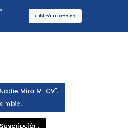
edes
Publicá Tu Empleo
Nadie Mira Mi CV".
Cambie.
Suscripción.