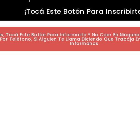
¡Tocá Este Botón Para Inscribirt
as, Tocá Este Botón Para Informarte Y No Caer En Ningun
or Teléfono, Si Alguien Te Llama Diciendo Que Trabaja E
Informanos