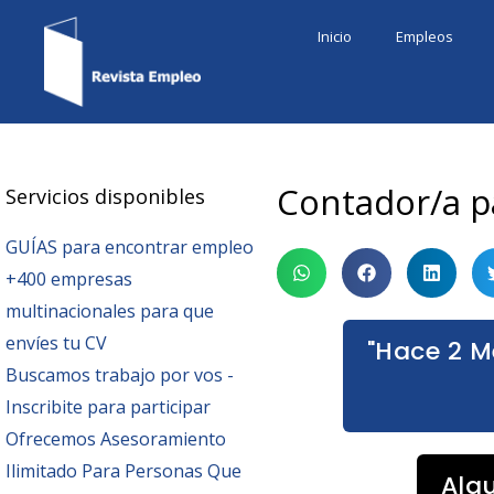
Ir
Inicio
Empleos
al
contenido
Contador/a p
Servicios disponibles
GUÍAS para encontrar empleo
+400 empresas
multinacionales para que
envíes tu CV
"Hace 2 M
Buscamos trabajo por vos -
Inscribite para participar
Ofrecemos Asesoramiento
Ilimitado Para Personas Que
Alg