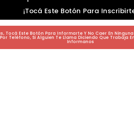
¡Tocá Este Botón Para Inscribirt
as, Tocá Este Botón Para Informarte Y No Caer En Ningun
or Teléfono, Si Alguien Te Llama Diciendo Que Trabaja E
Informanos