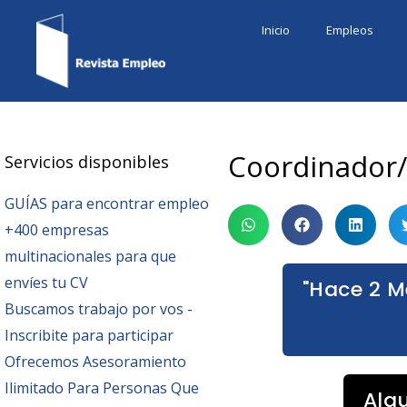
Ir
Inicio
Empleos
al
contenido
Coordinador/
Servicios disponibles
GUÍAS para encontrar empleo
+400 empresas
multinacionales para que
envíes tu CV
"Hace 2 M
Buscamos trabajo por vos -
Inscribite para participar
Ofrecemos Asesoramiento
Ilimitado Para Personas Que
Alg