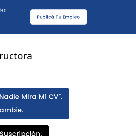
edes
Publicá Tu Empleo
ructora
Nadie Mira Mi CV".
Cambie.
Suscripción.