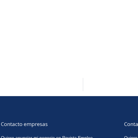
Contacto empresas
Conta
Quiero anunciar mi negocio en Revista Empleo
Quiero