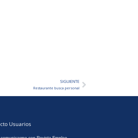
SIGUIENTE
Siguiente
Restaurante busca personal
cto Usuarios
 comunicarme con Revista Empleo