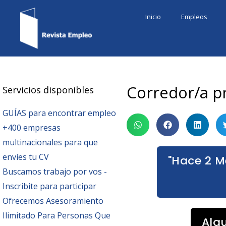
Ir
Inicio
Empleos
al
contenido
Corredor/a p
Servicios disponibles
GUÍAS para encontrar empleo
+400 empresas
multinacionales para que
envíes tu CV
"Hace 2 M
Buscamos trabajo por vos -
Inscribite para participar
Ofrecemos Asesoramiento
Ilimitado Para Personas Que
Alg