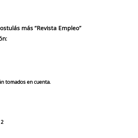
 postulás más “Revista Empleo”
ón:
rán tomados en cuenta.
 2