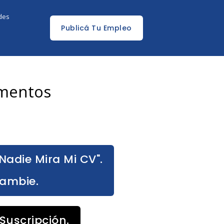
edes
Publicá Tu Empleo
imentos
Nadie Mira Mi CV".
Cambie.
Suscripción.