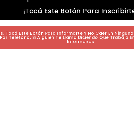
¡Tocá Este Botón Para Inscribirt
as, Tocá Este Botón Para Informarte Y No Caer En Ningun
or Teléfono, Si Alguien Te Llama Diciendo Que Trabaja E
Informanos