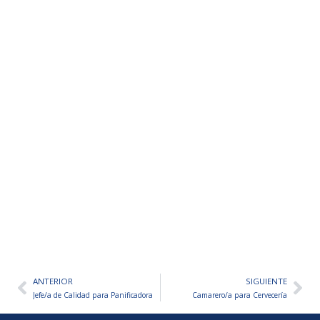
ANTERIOR
SIGUIENTE
Ant
Sig
Jefe/a de Calidad para Panificadora
Camarero/a para Cervecería