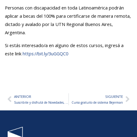
Personas con discapacidad en toda Latinoamérica podrán
aplicar a becas del 100% para certificarse de manera remota,
dictado y avalado por la UTN Regional Buenos Aires,
Argentina.
Si estás interesado/a en alguno de estos cursos, ingresá a
este link
https://bit.ly/3uGGQC0
ANTERIOR
SIGUIENTE
Ant
Sig
Suscribite y disfrutá de Novedades, Promociones y Beneficios Especiales para tu empresa.
Curso gratuito de sistema Bejerman