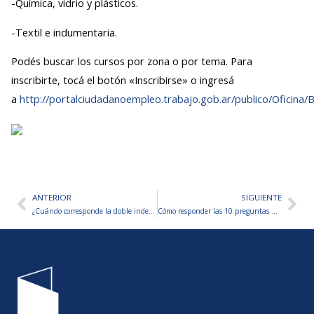
-Química, vidrio y plásticos.
-Textil e indumentaria.
Podés buscar los cursos por zona o por tema. Para
inscribirte, tocá el botón «Inscribirse» o ingresá
a
http://portalciudadanoempleo.trabajo.gob.ar/publico/Oficina/
ANTERIOR
SIGUIENTE
Ant
Sig
¿Cuándo corresponde la doble indemnización?
Cómo responder las 10 preguntas más comunes en una entrevista