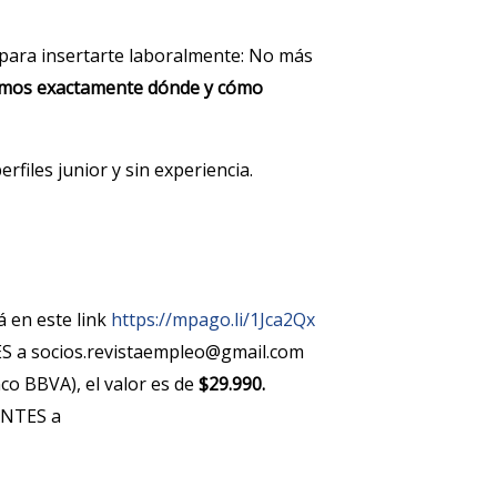
para insertarte laboralmente: No más
ñamos exactamente dónde y cómo
rfiles junior y sin experiencia.
á en este link
https://mpago.li/1Jca2Qx
S a socios.revistaempleo@gmail.com
co BBVA), el valor es de
$29.990.
ANTES a