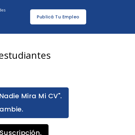
edes
Publicá Tu Empleo
 estudiantes
Nadie Mira Mi CV".
Cambie.
Suscripción.