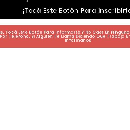
¡Tocá Este Botón Para Inscribirt
as, Tocá Este Botón Para Informarte Y No Caer En Ningun
or Teléfono, Si Alguien Te Llama Diciendo Que Trabaja E
Informanos