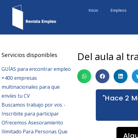
Ir
Inicio
Empleos
al
contenido
Del aula al t
Servicios disponibles
GUÍAS para encontrar empleo
+400 empresas
multinacionales para que
envíes tu CV
"Hace 2 M
Buscamos trabajo por vos -
Inscribite para participar
Ofrecemos Asesoramiento
Ilimitado Para Personas Que
Alg