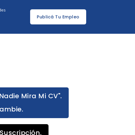
edes
Publicá Tu Empleo
Nadie Mira Mi CV".
Cambie.
Suscripción.