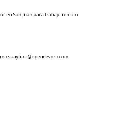
dor en San Juan para trabajo remoto
rreo:suayter.c@opendevpro.com