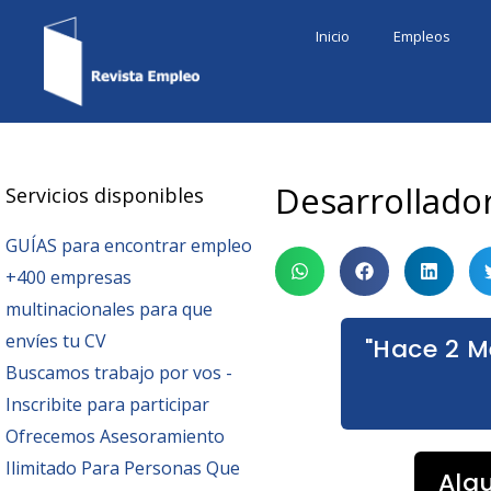
Ir
Inicio
Empleos
al
contenido
Desarrollador
Servicios disponibles
GUÍAS para encontrar empleo
+400 empresas
multinacionales para que
envíes tu CV
"Hace 2 M
Buscamos trabajo por vos -
Inscribite para participar
Ofrecemos Asesoramiento
Ilimitado Para Personas Que
Alg