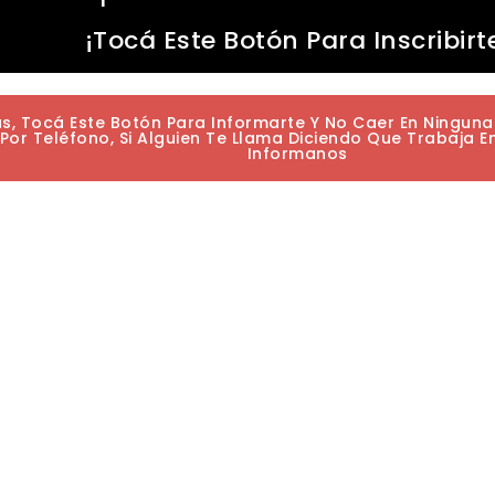
¡Tocá Este Botón Para Inscribirt
as, Tocá Este Botón Para Informarte Y No Caer En Ningun
or Teléfono, Si Alguien Te Llama Diciendo Que Trabaja E
Informanos