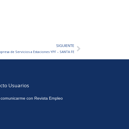
SIGUIENTE
Siguiente
presa de Servicios a Estaciones YPF – SANTA FE
cto Usuarios
 comunicarme con Revista Empleo