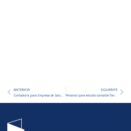
ANTERIOR
SIGUIENTE
Ant
Sig
Contador/a para Empresa de Salud – San Juan
Personal para estudio contable-Tierra Del Fuego