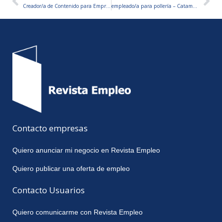
Ant
Sig
Creador/a de Contenido para Empresa de Tecnología
empleado/a para pollería – Catamarca
Contacto empresas
Quiero anunciar mi negocio en Revista Empleo
Quiero publicar una oferta de empleo
Contacto Usuarios
Quiero comunicarme con Revista Empleo