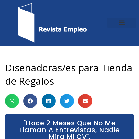
Ir
al
contenido
Diseñadoras/es para Tienda
de Regalos
"Hace 2 Meses Que No Me
Llaman A Entrevistas, Nadie
Mira Mi CV".