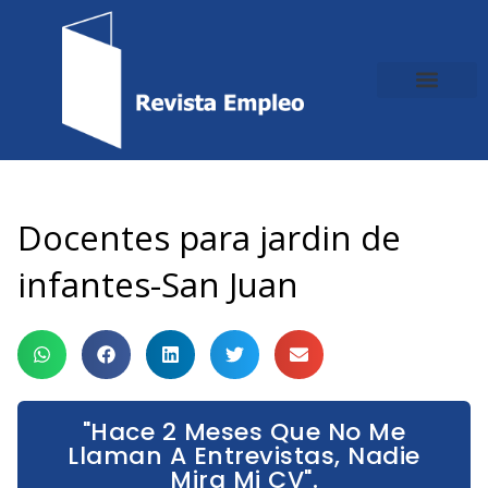
Ir
al
contenido
Docentes para jardin de
infantes-San Juan
"Hace 2 Meses Que No Me
Llaman A Entrevistas, Nadie
Mira Mi CV".