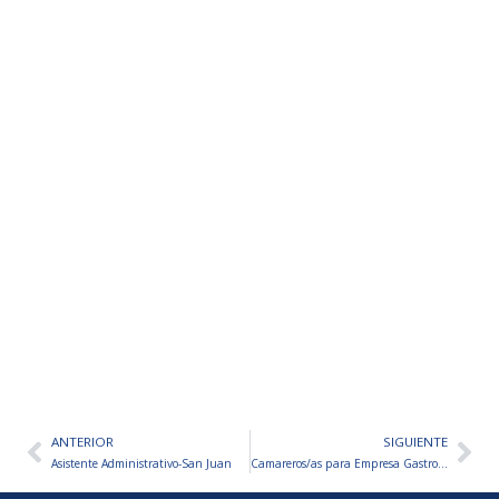
ANTERIOR
SIGUIENTE
Ant
Sig
Asistente Administrativo-San Juan
Camareros/as para Empresa Gastronómica