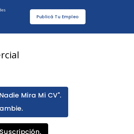
edes
Publicá Tu Empleo
rcial
Nadie Mira Mi CV".
Cambie.
Suscripción.