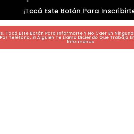
¡Tocá Este Botón Para Inscribirt
as, Tocá Este Botón Para Informarte Y No Caer En Ningun
or Teléfono, Si Alguien Te Llama Diciendo Que Trabaja E
Informanos