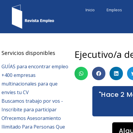
Ir
Inicio
Empleos
al
contenido
Ejecutivo/a 
Servicios disponibles
GUÍAS para encontrar empleo
+400 empresas
multinacionales para que
envíes tu CV
"Hace 2 M
Buscamos trabajo por vos -
Inscribite para participar
Ofrecemos Asesoramiento
Ilimitado Para Personas Que
Alg