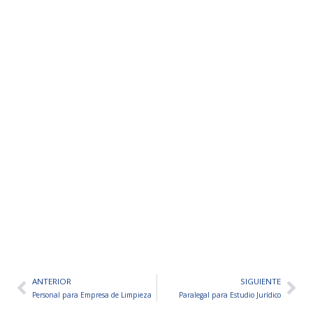
ANTERIOR
SIGUIENTE
Ant
Sig
Personal para Empresa de Limpieza
Paralegal para Estudio Jurídico