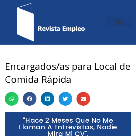
Ir
al
contenido
Encargados/as para Local de
Comida Rápida
"Hace 2 Meses Que No Me
Llaman A Entrevistas, Nadie
Mira Mi CV".