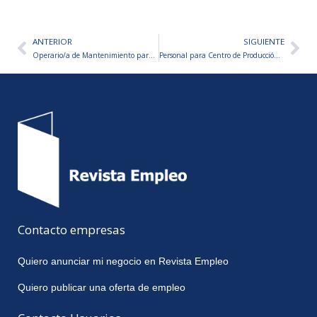
ANTERIOR
SIGUIENTE
Ant
Sig
Operario/a de Mantenimiento para Empresa Metalúrgica
Personal para Centro de Producción – VARIOS PUESTOS A CUBRIR
Contacto empresas
Quiero anunciar mi negocio en Revista Empleo
Quiero publicar una oferta de empleo