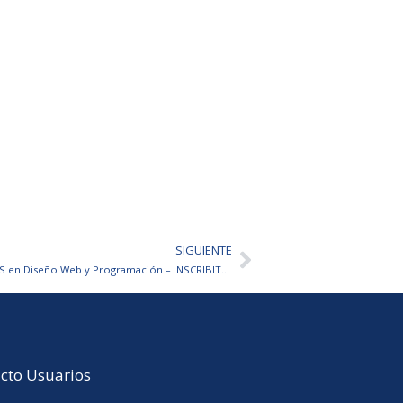
SIGUIENTE
Siguiente
Cursos de Formación GRATUITOS en Diseño Web y Programación – INSCRIBITE ACÁ
cto Usuarios