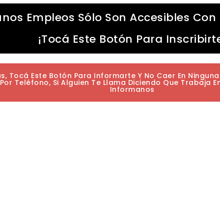
unos Empleos Sólo Son Accesibles Con 
¡Tocá Este Botón Para Inscribirt
as, Tocá Este Botón Para Informarte Y No Caer En Ningun
or Teléfono, Si Alguien Te Llama Diciendo Que Trabaja E
Informanos