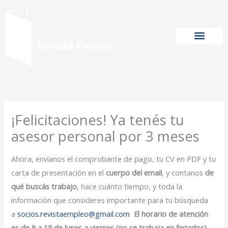
Ir
al
contenido
¡Felicitaciones! Ya tenés tu
asesor personal por 3 meses
Ahora, envianos el comprobante de pago, tu CV en PDF y tu
carta de presentación en el
cuerpo del email
, y contanos
de
qué buscás trabajo
, hace cuánto tiempo, y toda la
información que consideres importante para tu búsqueda
a
socios.revistaempleo@gmail.com
El horario de atención
es de 8 a 15 de lunes a viernes (no se trabaja en feriados).