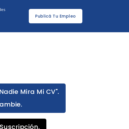
edes
Publicá Tu Empleo
Nadie Mira Mi CV".
Cambie.
Suscripción.