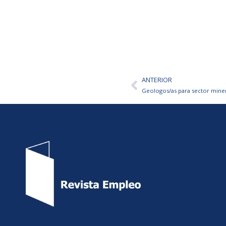
ANTERIOR
Ant
Geologos/as para sector mine