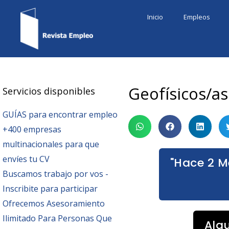
Ir
Inicio
Empleos
al
contenido
Geofísicos/as
Servicios disponibles
GUÍAS para encontrar empleo
+400 empresas
multinacionales para que
envíes tu CV
"Hace 2 M
Buscamos trabajo por vos -
Inscribite para participar
Ofrecemos Asesoramiento
Ilimitado Para Personas Que
Alg