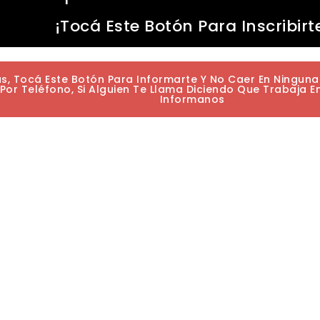
¡Tocá Este Botón Para Inscribirt
as, Tocá Este Botón Para Informarte Y No Caer En Ningun
or Teléfono, Si Alguien Te Llama Diciendo Que Trabaja E
Informanos