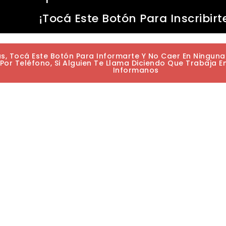
¡Tocá Este Botón Para Inscribirt
as, Tocá Este Botón Para Informarte Y No Caer En Ningun
or Teléfono, Si Alguien Te Llama Diciendo Que Trabaja E
Informanos