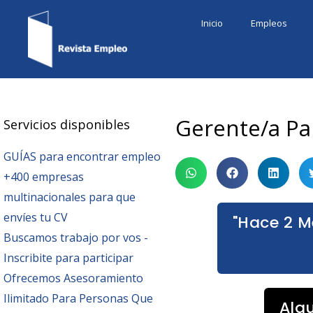
Ir
Inicio
Empleos
al
contenido
Gerente/a Pa
Servicios disponibles
GUÍAS para encontrar empleo
+400 empresas
multinacionales para que
envíes tu CV
"Hace 2 M
Buscamos trabajo por vos -
Inscribite para participar
Ofrecemos Asesoramiento
Ilimitado Para Personas Que
Alg