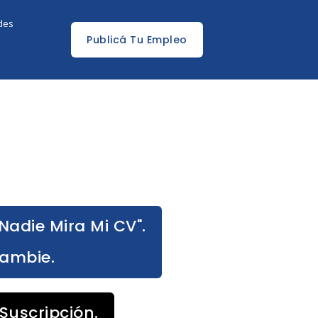
edes
Publicá Tu Empleo
Nadie Mira Mi CV".
Cambie.
Suscripción.