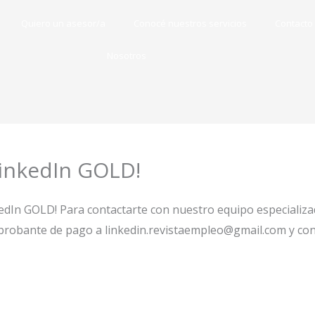
Quiero un asesor/a
Conocé nuestros servicios
Contacto
Nosotros
LinkedIn GOLD!
inkedIn GOLD! Para contactarte con nuestro equipo especializ
robante de pago a linkedin.revistaempleo@gmail.com y con