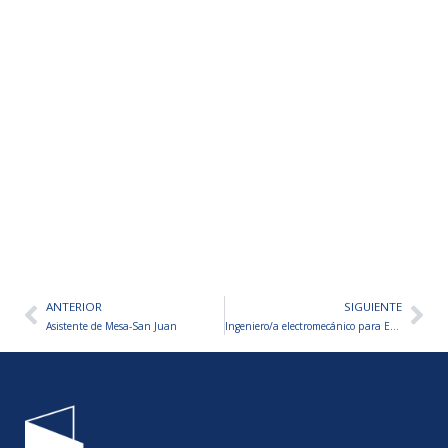
ANTERIOR
SIGUIENTE
Ant
Sig
Asistente de Mesa-San Juan
Ingeniero/a electromecánico para Empresa de Servicios Industriales-San Juan