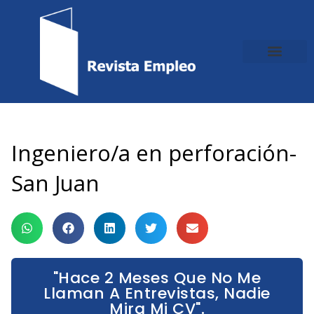
Ir
al
contenido
Ingeniero/a en perforación-
San Juan
"Hace 2 Meses Que No Me
Llaman A Entrevistas, Nadie
Mira Mi CV".