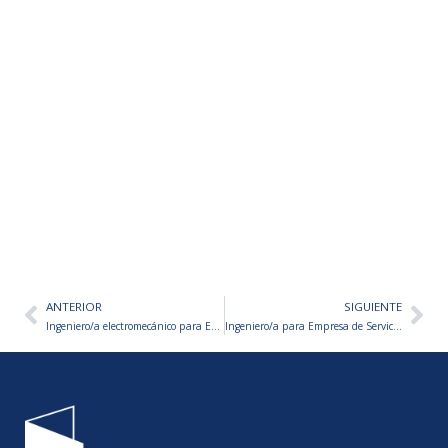
ANTERIOR
SIGUIENTE
Ant
Sig
Ingeniero/a electromecánico para Empresa de Servicios Industriales-San Juan
Ingeniero/a para Empresa de Servicios Industriales-San Juan