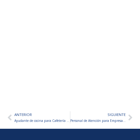
ANTERIOR
SIGUIENTE
Ant
Sig
Ayudante de cocina para Cafetería de Especialidad «BÚO CAFÉ»
Personal de Atención para Empresa de Rentas de Autos