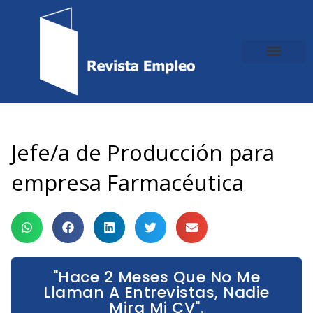
Ir
al
contenido
Jefe/a de Producción para
empresa Farmacéutica
"Hace 2 Meses Que No Me
Llaman A Entrevistas, Nadie
Mira Mi CV".