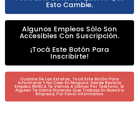
Esto Cambie.
Algunos Empleos Sólo Son
Accesibles Con Suscripción.
¡Tocá Este Botón Para
Inscribirte!
Cuidate De Las Estafas, Tocá Este Botón Para
Informarte Y No Caer En Ninguna. Desde Revista
Empleo NUNCA Te Vamos A Llamar Por Teléfono, Si
Alguien Te Llama Diciendo Que Trabaja En Nuestra
Empresa, Por Favor Informanos