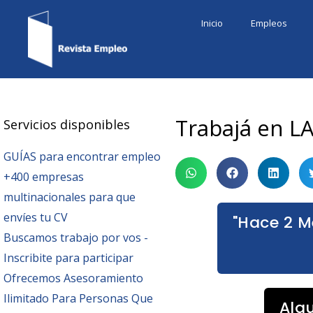
Ir
Inicio
Empleos
al
contenido
Trabajá en LA
Servicios disponibles
GUÍAS para encontrar empleo
+400 empresas
multinacionales para que
envíes tu CV
"Hace 2 M
Buscamos trabajo por vos -
Inscribite para participar
Ofrecemos Asesoramiento
Ilimitado Para Personas Que
Alg