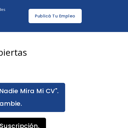
edes
Publicá Tu Empleo
biertas
Nadie Mira Mi CV".
Cambie.
Suscripción.