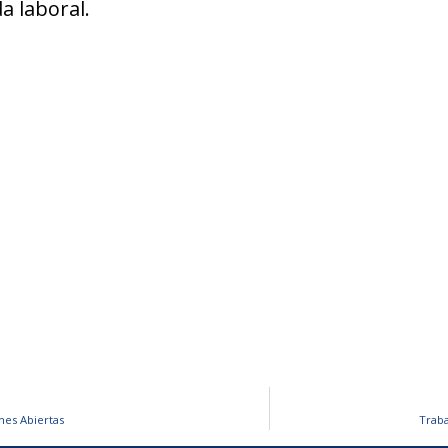
a laboral.
nes Abiertas
Traba