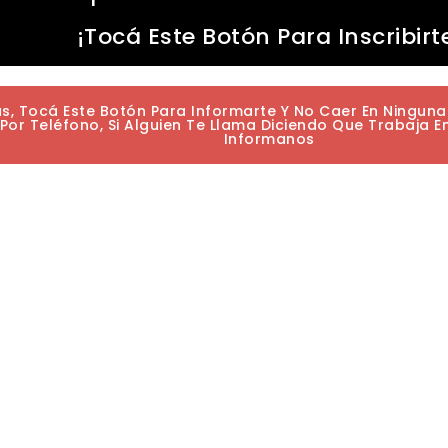
¡Tocá Este Botón Para Inscribirt
as, Tocá Este Botón Para Informarte Y No Caer En Ningun
or Teléfono, Si Alguien Te Llama Diciendo Que Trabaja E
Informanos