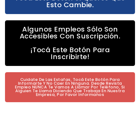
Esto Cambie.
Algunos Empleos Sólo Son
Accesibles Con Suscripción.
¡Tocá Este Botón Para
Inscribirte!
Cuidate De Las Estafas, Tocá Este Botón Para
Informarte Y No Caer En Ninguna. Desde Revista
Empleo NUNCA Te Vamos A Llamar Por Teléfono, Si
Alguien Te Llama Diciendo Que Trabaja En Nuestra
Empresa, Por Favor Informanos