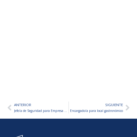
ANTERIOR
SIGUIENTE
Ant
Sig
Jefe/a de Seguridad para Empresa de Seguridad Privada
Encargado/a para local gastronómico