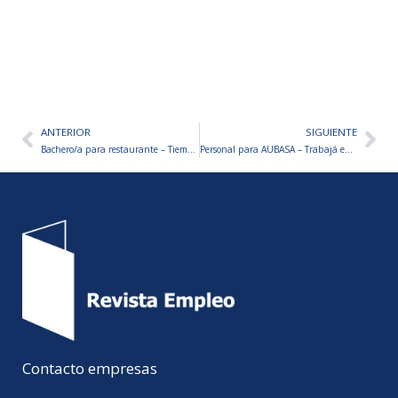
ANTERIOR
SIGUIENTE
Ant
Sig
Bachero/a para restaurante – Tiempo completo
Personal para AUBASA – Trabajá en Autopistas de Buenos Aires
Contacto empresas