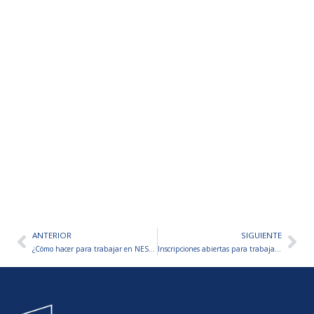
ANTERIOR
SIGUIENTE
Ant
Sig
¿Cómo hacer para trabajar en NESTLÉ? – Paso a paso
Inscripciones abiertas para trabajar en el HOSPITAL BRITÁNICO