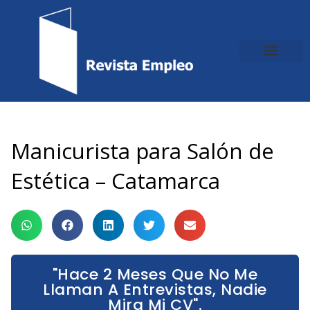
Ir
al
contenido
Manicurista para Salón de
Estética – Catamarca
"Hace 2 Meses Que No Me
Llaman A Entrevistas, Nadie
Mira Mi CV".