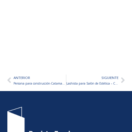
ANTERIOR
SIGUIENTE
Ant
Sig
Persona para construcción-Catamarca
Lashista para Salón de Estética – Catamarca