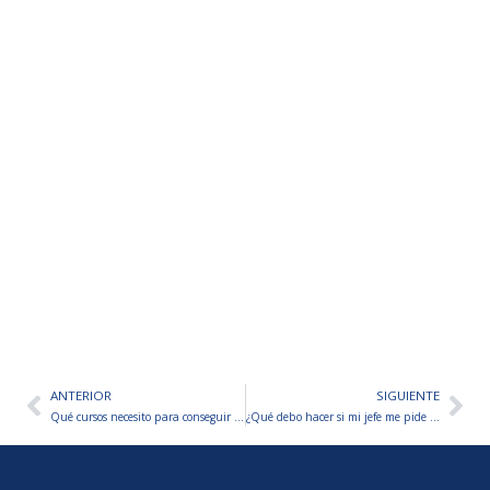
ANTERIOR
SIGUIENTE
Ant
Sig
Qué cursos necesito para conseguir trabajo y dónde hacerlos GRATIS
¿Qué debo hacer si mi jefe me pide que renuncie?