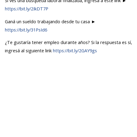
Si ves una búsqueda laboral finalizada, ingresá a este link ►
https://bit.ly/2IkDT7P
Ganá un sueldo trabajando desde tu casa ►
https://bit.ly/31PsId6
¿Te gustaría tener empleo durante años? Si la respuesta es sí,
ingresá al siguiente link
https://bit.ly/2GAY9gs