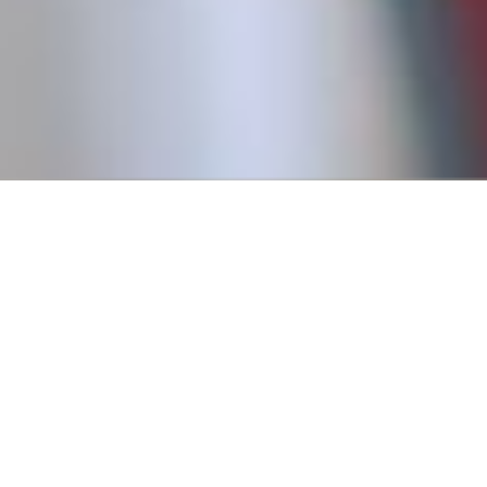
Conseguí tu primer empl
Creemos que todos tienen derecho a trabajar, y para eso es
fundamental pasar por un primer empleo que nos permita
a tener experiencia.
Por eso, en 2016, fundamos Revista Empleo con la misión d
publicar ofertas de trabajo que no requieren experiencia pr