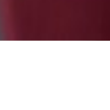
eo
 empezar
Partne
e sólo
evia.