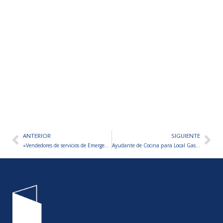
ANTERIOR
SIGUIENTE
Ant
Sig
«Vendedores de servicios de Emergencias»
Ayudante de Cocina para Local Gastronómico