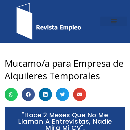
Ir
al
contenido
Mucamo/a para Empresa de
Alquileres Temporales
"Hace 2 Meses Que No Me
Llaman A Entrevistas, Nadie
Mira Mi CV".