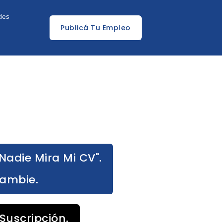
edes
Publicá Tu Empleo
Nadie Mira Mi CV".
Cambie.
Suscripción.