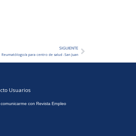
SIGUIENTE
Siguiente
Reumatólogo/a para centro de salud -San Juan
cto Usuarios
 comunicarme con Revista Empleo