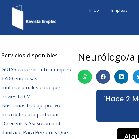
Ir
Inicio
Empleos
al
contenido
Neurólogo/a 
Servicios disponibles
GUÍAS para encontrar empleo
+400 empresas
multinacionales para que
envíes tu CV
"Hace 2 M
Buscamos trabajo por vos -
Inscribite para participar
Ofrecemos Asesoramiento
Ilimitado Para Personas Que
Alg