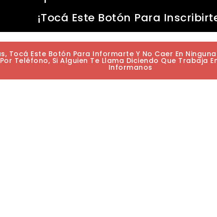
¡Tocá Este Botón Para Inscribirt
as, Tocá Este Botón Para Informarte Y No Caer En Ningun
or Teléfono, Si Alguien Te Llama Diciendo Que Trabaja E
Informanos