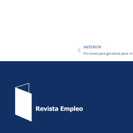
ANTERIOR
Ant
Personal para geriatría para c